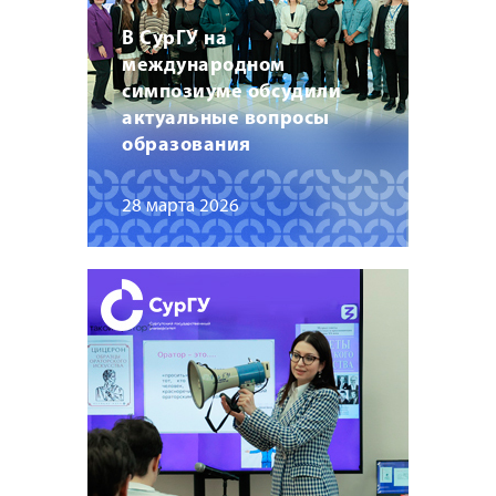
В СурГУ на
международном
симпозиуме обсудили
актуальные вопросы
образования
28 марта 2026