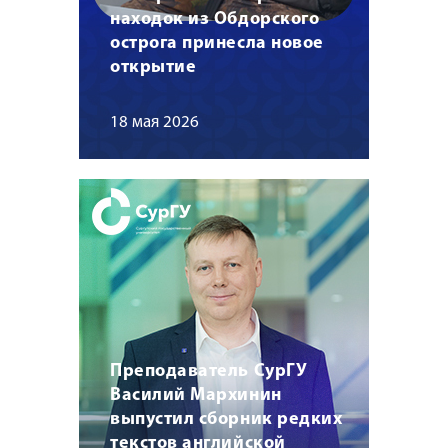
находок из Обдорского
острога принесла новое
открытие
18 мая 2026
Преподаватель СурГУ
Василий Мархинин
выпустил сборник редких
текстов английской