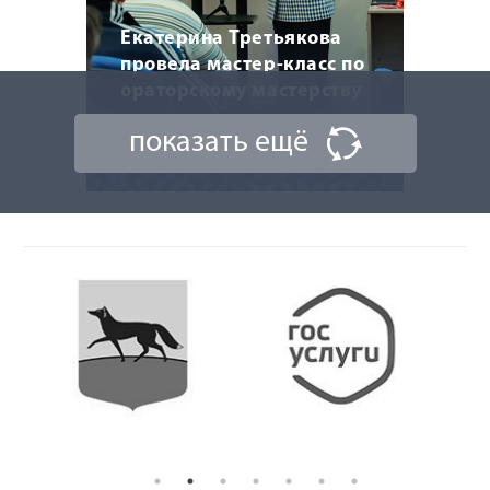
Екатерина Третьякова
провела мастер-класс по
ораторскому мастерству
показать ещё
20 марта 2026